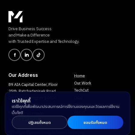
Drive Business Success
and Make a Difference
with Trusted Expertise and Technology.
Our Address
Home
Our Work
89 AIA Capital Center, Floor
TechCut
25th, Ratchadapisek Road,
Labs
Din Daeng, Bangkok 10400
เราใช้คุกกี้
Careers
เราใช้คุกกี้เพื่อพัฒนาประสบการณ์การใช้งานของคุณและวัดผลการใช้งาน
About
เว็บไซต์
info@muze.co.th
+66 2 248 4695
Contact
ปฏิเสธทั้งหมด
ยอมรับทั้งหมด
Privacy Policy
© 2026 Muze Innovation. All Rights Reserved.