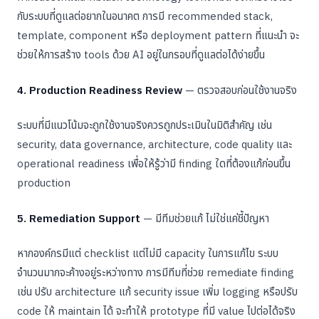
กับระบบที่ดูแลต่อยากในอนาคต การมี recommended stack,
template, component หรือ deployment pattern ที่แนะนำ จะ
ช่วยให้การสร้าง tools ด้วย AI อยู่ในกรอบที่ดูแลต่อได้ง่ายขึ้น
4. Production Readiness Review
— ตรวจสอบก่อนใช้งานจริง
ระบบที่มีแนวโน้มจะถูกใช้งานจริงควรถูกประเมินในมิติสำคัญ เช่น
security, data governance, architecture, code quality และ
operational readiness เพื่อให้รู้ว่ามี finding ใดที่ต้องแก้ก่อนขึ้น
production
5. Remediation Support
— มีทีมช่วยแก้ ไม่ใช่แค่ชี้ปัญหา
หากองค์กรมีแต่ checklist แต่ไม่มี capacity ในการแก้ไข ระบบ
จำนวนมากจะค้างอยู่ระหว่างทาง การมีทีมที่ช่วย remediate finding
เช่น ปรับ architecture แก้ security issue เพิ่ม logging หรือปรับ
code ให้ maintain ได้ จะทำให้ prototype ที่มี value ไปต่อได้จริง