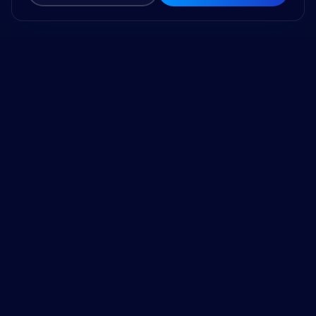
Drive Business Success
and Make a Difference
with Trusted Expertise and Technology.
Our Address
Home
Our Work
89 AIA Capital Center, Floor
TechCut
25th, Ratchadapisek Road,
Labs
Din Daeng, Bangkok 10400
Careers
About
info@muze.co.th