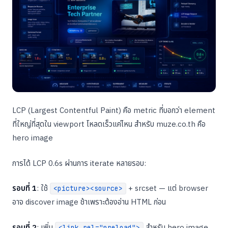
LCP (Largest Contentful Paint) คือ metric ที่บอกว่า element
ที่ใหญ่ที่สุดใน viewport โหลดเร็วแค่ไหน สำหรับ muze.co.th คือ
hero image
การได้ LCP 0.6s ผ่านการ iterate หลายรอบ:
รอบที่ 1
: ใช้
+ srcset — แต่ browser
<picture><source>
อาจ discover image ช้าเพราะต้องอ่าน HTML ก่อน
รอบที่ 2
: เพิ่ม
สำหรับ hero image
<link rel="preload">