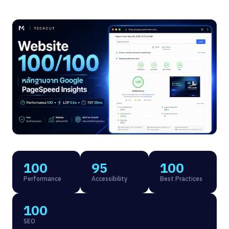
100
95
100
Performance
Accessibility
Best Practices
100
SEO