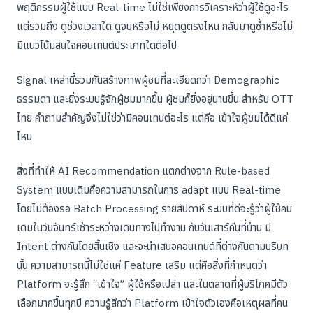
พฤติกรรมผู้ใช้แบบ Real-time ไม่ใช่เพียงการวิเคราะห์ว่าผู้ใช้ดูอะไร
แต่รวมถึง ดูช่วงเวลาใด ดูจบหรือไม่ หยุดดูตรงไหน กลับมาดูซ้ำหรือไม่
มีแนวโน้มสนใจคอนเทนต์ประเภทใดต่อไป
Signal เหล่านี้รวมกันสร้างภาพผู้ชมที่ละเอียดกว่า Demographic
ธรรมดา และยิ่งระบบรู้จักผู้ชมมากขึ้น ผู้ชมก็ยิ่งอยู่นานขึ้น สำหรับ OTT
ไทย คำถามสำคัญจึงไม่ใช่ว่ามีคอนเทนต์อะไร แต่คือ เข้าใจผู้ชมได้ดีแค่
ไหน
สิ่งที่ทำให้ AI Recommendation แตกต่างจาก Rule-based
System แบบเดิมคือความสามารถในการ adapt แบบ Real-time
โดยไม่ต้องรอ Batch Processing รายสัปดาห์ ระบบที่ดีจะรู้ว่าผู้ใช้คน
เดิมในวันจันทร์เช้าระหว่างเดินทางไปทำงาน กับวันเสาร์คืนที่บ้าน มี
Intent ต่างกันโดยสิ้นเชิง และจะนำเสนอคอนเทนต์ที่ต่างกันตามบริบท
นั้น ความสามารถนี้ไม่ใช่แค่ Feature เสริม แต่คือสิ่งที่กำหนดว่า
Platform จะรู้สึก “เข้าใจ” ผู้ใช้หรือเปล่า และในตลาดที่ผู้บริโภคมีตัว
เลือกมากขึ้นทุกปี ความรู้สึกว่า Platform เข้าใจตัวเองคือเหตุผลที่คน